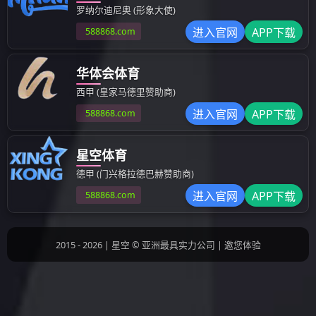
布2025碳达峰碳中和创新成果名单，鞍钢集团...
查看更多
企业文化
鞍钢集团工程技术……
工程技术公司举行……