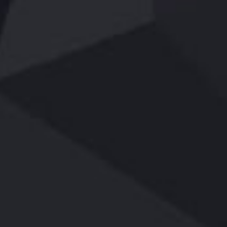
宁钢260㎡烧结项……
公司画册
脱硫脱硝
SDS+SCR
小白楼厂区综合楼外景
小白楼办公楼外景