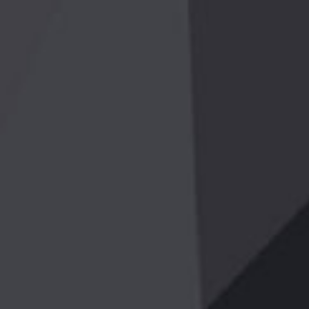
钛共线可逆式轧机项目一次热负荷试车成