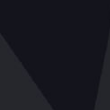
式轧
钛，
钛产
钒钛
西昌
公司
上
下
公司概况
企业文化
新闻中心
公司简介
公司画册
公司要闻