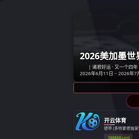
上午
伟，
记、
权、
据了
实鞍
由工
级领
强将
利因
实际