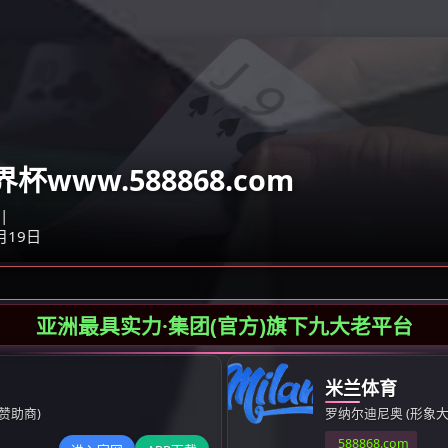
10时30分，在西昌钒钛产业园举行项目热负荷试车仪式，攀
西昌新钢业总经理张红军，西昌钢钒板材厂厂长、党委副书记陈
董事长冯占立，纪委书记杨正文，副总经理马洪峰，安德里茨集
陈俊、马洪峰、陈一鹰分别在仪式上致辞。攀钢西昌钢钒板材厂
解，攀钢集团西昌钢钛共线可逆式轧机项目是攀钢集团与西
钢集团“第三极”战略、助力攀钢集团打造成为世界级钒钛资源
程技术公司总承包，自项目建设以来，得到了攀钢集团公司、西
导的亲切关怀与指导，工程技术公司高度重视该项目的实施，按
组建项目团队，充分发扬“坚持长期艰苦奋斗，坚持长期埋头实干
素，在西昌钢钒板材厂的鼎力支持与优秀供应商通力配合下，提
行动兑现客户“四个确保”承诺。